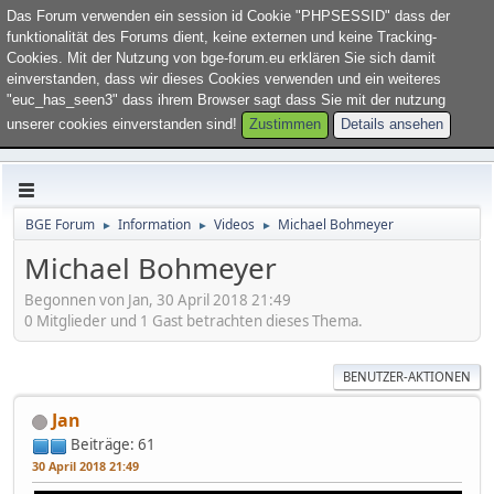
Willkommen im Forum "
BGE Forum
". Bitte
loggen Sie sich ein
oder
Das Forum verwenden ein session id Cookie "PHPSESSID" dass der
registrieren Sie sich
.
funktionalität des Forums dient, keine externen und keine Tracking-
Cookies. Mit der Nutzung von bge-forum.eu erklären Sie sich damit
einverstanden, dass wir dieses Cookies verwenden und ein weiteres
"euc_has_seen3" dass ihrem Browser sagt dass Sie mit der nutzung
unserer cookies einverstanden sind!
Zustimmen
Details ansehen
BGE Forum
Information
Videos
Michael Bohmeyer
►
►
►
Michael Bohmeyer
Begonnen von Jan, 30 April 2018 21:49
0 Mitglieder und 1 Gast betrachten dieses Thema.
BENUTZER-AKTIONEN
Jan
Beiträge: 61
30 April 2018 21:49