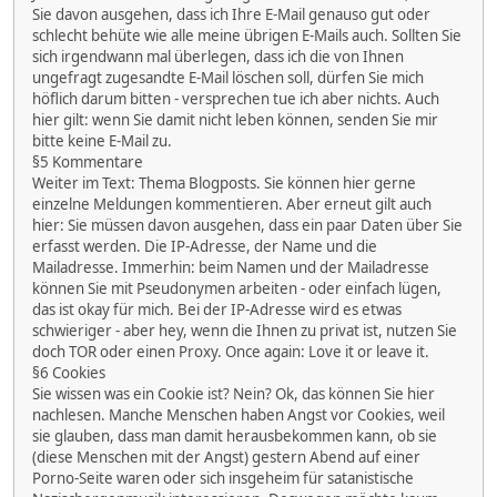
Sie davon ausgehen, dass ich Ihre E-Mail genauso gut oder
schlecht behüte wie alle meine übrigen E-Mails auch. Sollten Sie
sich irgendwann mal überlegen, dass ich die von Ihnen
ungefragt zugesandte E-Mail löschen soll, dürfen Sie mich
höflich darum bitten - versprechen tue ich aber nichts. Auch
hier gilt: wenn Sie damit nicht leben können, senden Sie mir
bitte keine E-Mail zu.
§5 Kommentare
Weiter im Text: Thema Blogposts. Sie können hier gerne
einzelne Meldungen kommentieren. Aber erneut gilt auch
hier: Sie müssen davon ausgehen, dass ein paar Daten über Sie
erfasst werden. Die IP-Adresse, der Name und die
Mailadresse. Immerhin: beim Namen und der Mailadresse
können Sie mit Pseudonymen arbeiten - oder einfach lügen,
das ist okay für mich. Bei der IP-Adresse wird es etwas
schwieriger - aber hey, wenn die Ihnen zu privat ist, nutzen Sie
doch TOR oder einen Proxy. Once again: Love it or leave it.
§6 Cookies
Sie wissen was ein Cookie ist? Nein? Ok, das können Sie hier
nachlesen. Manche Menschen haben Angst vor Cookies, weil
sie glauben, dass man damit herausbekommen kann, ob sie
(diese Menschen mit der Angst) gestern Abend auf einer
Porno-Seite waren oder sich insgeheim für satanistische