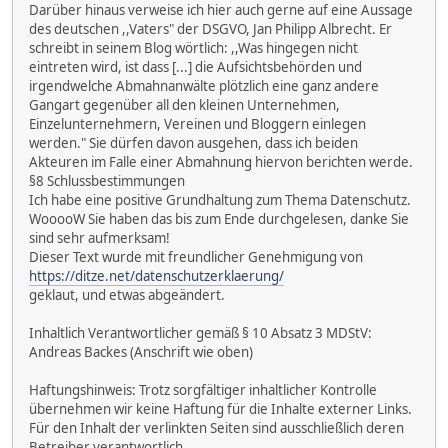
Darüber hinaus verweise ich hier auch gerne auf eine Aussage
des deutschen ,,Vaters" der DSGVO, Jan Philipp Albrecht. Er
schreibt in seinem Blog wörtlich: ,,Was hingegen nicht
eintreten wird, ist dass [...] die Aufsichtsbehörden und
irgendwelche Abmahnanwälte plötzlich eine ganz andere
Gangart gegenüber all den kleinen Unternehmen,
Einzelunternehmern, Vereinen und Bloggern einlegen
werden." Sie dürfen davon ausgehen, dass ich beiden
Akteuren im Falle einer Abmahnung hiervon berichten werde.
§8 Schlussbestimmungen
Ich habe eine positive Grundhaltung zum Thema Datenschutz.
WooooW Sie haben das bis zum Ende durchgelesen, danke Sie
sind sehr aufmerksam!
Dieser Text wurde mit freundlicher Genehmigung von
https://ditze.net/datenschutzerklaerung/
geklaut, und etwas abgeändert.
Inhaltlich Verantwortlicher gemäß § 10 Absatz 3 MDStV:
Andreas Backes (Anschrift wie oben)
Haftungshinweis: Trotz sorgfältiger inhaltlicher Kontrolle
übernehmen wir keine Haftung für die Inhalte externer Links.
Für den Inhalt der verlinkten Seiten sind ausschließlich deren
Betreiber verantwortlich.