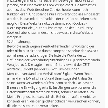
Nazischergenmusik interessieren. Deswegen möchte kaum
jemand, dass eine Website Cookies speichert. De facto ist es
aber so, dass Websites ohne Cookies heute kaum noch
funktionieren. Und so lange nur First-Party-Cookies eingesetzt
werden, ist das mit dem Tracking der Nazi-Porno-Seiten nicht
möglich. Diese Website nutzt bestimmt auch Cookies -
allerdings nur die ,,guten" First-Party-Cookies. Third-Party-
Cookies habe ich zumindest nicht bewusst in diese Website
integriert.
§7 Abmahnungen
Bevor Sie mich wegen eventuell fehlender, unvollständiger
oder nicht ausreichend durchdrungener Aspekte der DSGVO
abmahnen, berücksichtigen Sie bitte die Worte der zur
Einführung der Verordnung zuständigen EU-Justizkommissarin
Vera Jourová. Die sagte in einem Interview mit der ZEIT
wörtlich: ,,Es geht [bei der DSGVO] um gesunden
Menschenverstand und Verhältnismäßigkeit. Wenn Ihnen
jemand eine E-Mail schreibt und Ihnen zugesteht, dass Sie
seine Daten verwenden dürfen, dann ist doch klar, dass er
Ihnen eine Einwilligung erteilt. Im Übrigen sanktionieren die
Datenschutzbeauftragten nicht nur, sondern beraten auch.
Meine Prognose ist, dass sich die Behörden auf die Anbieter
konzentrieren, die den größten Schaden verursachen können,
die die meisten Daten verarbeiten."