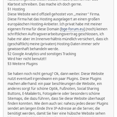
Klartext schreiben. Das mache ich doch gerne.
§1 Hosting
Diese Website wird offiziell gehostet von ,,meiner" Firma.
Diese Firma hat das Hosting ausgelagert an einen großen
europäischen Hosting-Anbieter. Ich privat habe mit meiner
eigenen Firma für diese Domain [
bge-forum.eu
] (noch) keinen
schriftlichen Auftragsverarbeitungsvertrag geschlossen, ich
habe mir aber im Innenverhältnis mündlich versichert, dass ich
(geschäftlich) meine (privaten) Hosting-Daten immer sehr
gewissenhaft behandeln werde.
§2 Google Analytics und sonstiges Tracking
Wird hier nicht benutzt!!
§3 Weitere Plugins
Sie haben noch nicht genug? Ok, dann weiter. Diese Website
nutzt eventuell irgendwann ein paar Plugins. Diese Plugins
machen allerhand: ein paar beschleunigen die Website, ein
anderes sorgt für schöne Optik, Fußnoten, Social Sharing
Buttons, E-Mailalerts, Fotogalerie oder besonders schöne
Sitemaps, die dazu führen, dass Sie diese Website überhaupt
finden konnten. Wie dem auch sei: nahezu jedes dieser Plugins
sendet am langen Ende Ihre IP-Adresse an die Server, die
benötigt werden, damit Sie hier eine hübsche Website sehen