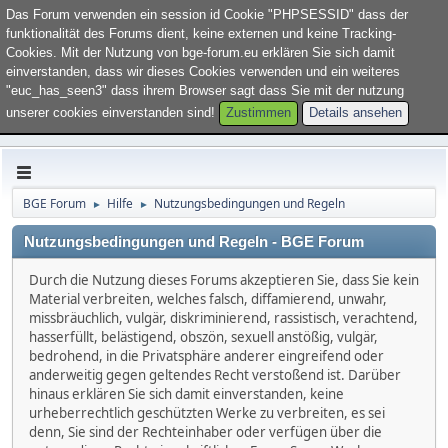
Willkommen im Forum "
BGE Forum
". Bitte
loggen Sie sich ein
oder
Das Forum verwenden ein session id Cookie "PHPSESSID" dass der
registrieren Sie sich
.
funktionalität des Forums dient, keine externen und keine Tracking-
Cookies. Mit der Nutzung von bge-forum.eu erklären Sie sich damit
einverstanden, dass wir dieses Cookies verwenden und ein weiteres
"euc_has_seen3" dass ihrem Browser sagt dass Sie mit der nutzung
unserer cookies einverstanden sind!
Zustimmen
Details ansehen
BGE Forum
Hilfe
Nutzungsbedingungen und Regeln
►
►
Nutzungsbedingungen und Regeln - BGE Forum
Durch die Nutzung dieses Forums akzeptieren Sie, dass Sie kein
Material verbreiten, welches falsch, diffamierend, unwahr,
missbräuchlich, vulgär, diskriminierend, rassistisch, verachtend,
hasserfüllt, belästigend, obszön, sexuell anstößig, vulgär,
bedrohend, in die Privatsphäre anderer eingreifend oder
anderweitig gegen geltendes Recht verstoßend ist. Darüber
hinaus erklären Sie sich damit einverstanden, keine
urheberrechtlich geschützten Werke zu verbreiten, es sei
denn, Sie sind der Rechteinhaber oder verfügen über die