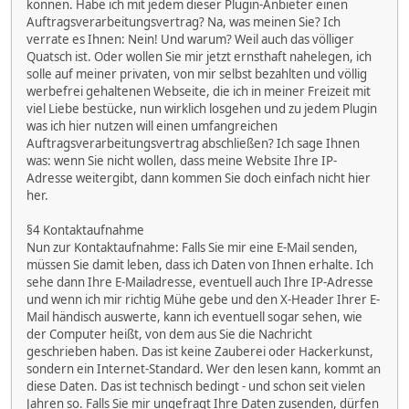
können. Habe ich mit jedem dieser Plugin-Anbieter einen
Auftragsverarbeitungsvertrag? Na, was meinen Sie? Ich
verrate es Ihnen: Nein! Und warum? Weil auch das völliger
Quatsch ist. Oder wollen Sie mir jetzt ernsthaft nahelegen, ich
solle auf meiner privaten, von mir selbst bezahlten und völlig
werbefrei gehaltenen Webseite, die ich in meiner Freizeit mit
viel Liebe bestücke, nun wirklich losgehen und zu jedem Plugin
was ich hier nutzen will einen umfangreichen
Auftragsverarbeitungsvertrag abschließen? Ich sage Ihnen
was: wenn Sie nicht wollen, dass meine Website Ihre IP-
Adresse weitergibt, dann kommen Sie doch einfach nicht hier
her.
§4 Kontaktaufnahme
Nun zur Kontaktaufnahme: Falls Sie mir eine E-Mail senden,
müssen Sie damit leben, dass ich Daten von Ihnen erhalte. Ich
sehe dann Ihre E-Mailadresse, eventuell auch Ihre IP-Adresse
und wenn ich mir richtig Mühe gebe und den X-Header Ihrer E-
Mail händisch auswerte, kann ich eventuell sogar sehen, wie
der Computer heißt, von dem aus Sie die Nachricht
geschrieben haben. Das ist keine Zauberei oder Hackerkunst,
sondern ein Internet-Standard. Wer den lesen kann, kommt an
diese Daten. Das ist technisch bedingt - und schon seit vielen
Jahren so. Falls Sie mir ungefragt Ihre Daten zusenden, dürfen