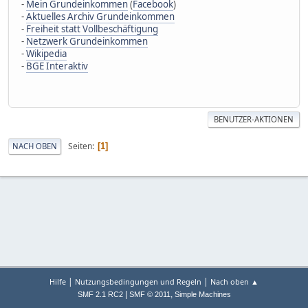
-
Mein Grundeinkommen
(
Facebook
)
-
Aktuelles Archiv Grundeinkommen
-
Freiheit statt Vollbeschäftigung
-
Netzwerk Grundeinkommen
-
Wikipedia
-
BGE Interaktiv
BENUTZER-AKTIONEN
Seiten
NACH OBEN
1
|
|
Hilfe
Nutzungsbedingungen und Regeln
Nach oben ▲
|
,
SMF 2.1 RC2
SMF © 2011
Simple Machines