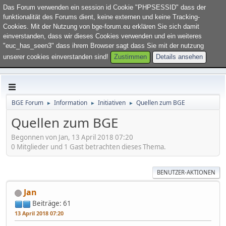
Willkommen im Forum "
BGE Forum
". Bitte
loggen Sie sich ein
oder
Das Forum verwenden ein session id Cookie "PHPSESSID" dass der
registrieren Sie sich
.
funktionalität des Forums dient, keine externen und keine Tracking-
Cookies. Mit der Nutzung von bge-forum.eu erklären Sie sich damit
einverstanden, dass wir dieses Cookies verwenden und ein weiteres
"euc_has_seen3" dass ihrem Browser sagt dass Sie mit der nutzung
unserer cookies einverstanden sind!
Zustimmen
Details ansehen
BGE Forum
Information
Initiativen
Quellen zum BGE
►
►
►
Quellen zum BGE
Begonnen von Jan, 13 April 2018 07:20
0 Mitglieder und 1 Gast betrachten dieses Thema.
BENUTZER-AKTIONEN
Jan
Beiträge: 61
13 April 2018 07:20