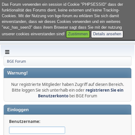
Willkommen im Forum "
BGE Forum
". Bitte
loggen Sie sich ein
oder
Das Forum verwenden ein session id Cookie "PHPSESSID" dass der
registrieren Sie sich
.
funktionalität des Forums dient, keine externen und keine Tracking-
Cookies. Mit der Nutzung von bge-forum.eu erklären Sie sich damit
einverstanden, dass wir dieses Cookies verwenden und ein weiteres
"euc_has_seen3" dass ihrem Browser sagt dass Sie mit der nutzung
unserer cookies einverstanden sind!
Zustimmen
Details ansehen
BGE Forum
Warnung!
Nur registrierte Mitglieder haben Zugriff auf diesen Bereich.
Bitte loggen Sie sich unterhalb ein oder
registrieren Sie ein
Benutzerkonto
bei BGE Forum
Einloggen
Benutzername: